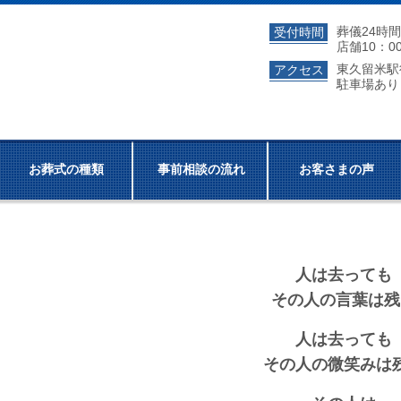
葬儀24時
受付時間
店舗10：0
東久留米
アクセス
駐車場あり
お葬式の種類
事前相談の流れ
お客さまの声
人は去っても
その人の言葉は残
人は去っても
その人の微笑みは