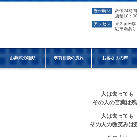
葬儀24時
受付時間
店舗10：0
東久留米
アクセス
駐車場あり
お葬式の種類
事前相談の流れ
お客さまの声
人は去っても
その人の言葉は残
人は去っても
その人の微笑みは